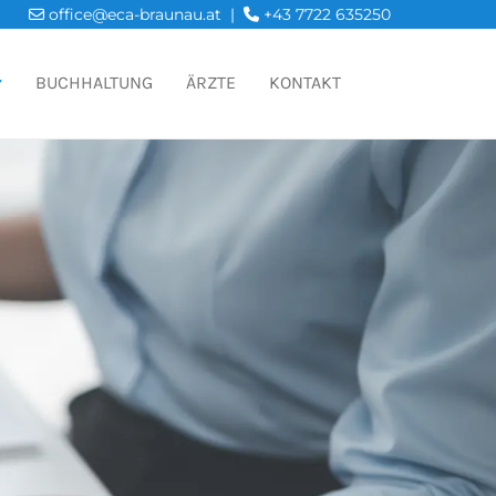
office@eca-braunau.at
|
+43 7722 635250


BUCHHALTUNG
ÄRZTE
KONTAKT