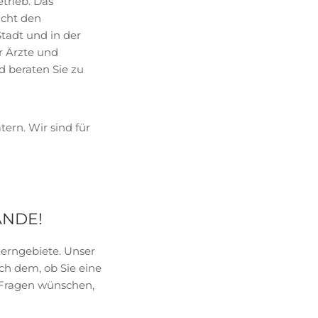
etrieb. Das
acht den
Stadt und in der
r Ärzte und
d beraten Sie zu
ern. Wir sind für
ÄNDE!
erngebiete. Unser
ach dem, ob Sie eine
 Fragen wünschen,