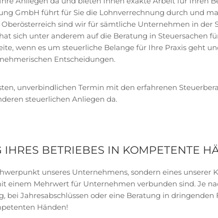
Ihre Anliegen da und bieten Ihnen exakte Arbeit für Ihren B
ung GmbH führt für Sie die Lohnverrechnung durch und m
n Oberösterreich sind wir für sämtliche Unternehmen in der 
t sich unter anderem auf die Beratung in Steuersachen fü
Seite, wenn es um steuerliche Belange für Ihre Praxis geht un
rnehmerischen Entscheidungen.
sten, unverbindlichen Termin mit den erfahrenen Steuerberat
nderen steuerlichen Anliegen da.
 IHRES BETRIEBES IN KOMPETENTE H
Schwerpunkt unseres Unternehmens, sondern eines unserer K
die mit einem Mehrwert für Unternehmen verbunden sind. Je n
g, bei Jahresabschlüssen oder eine Beratung in dringenden
ompetenten Händen!